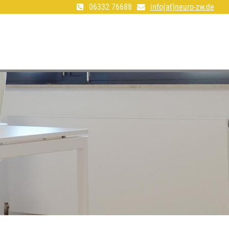
06332 76688
info(at)neuro-zw.de