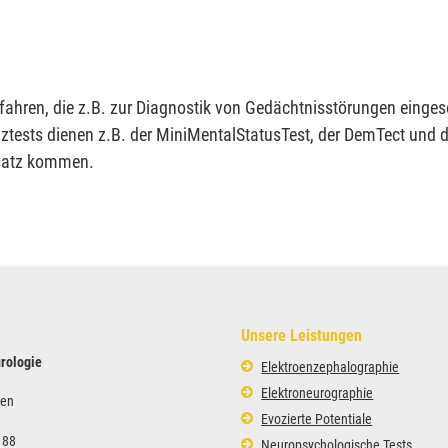
ahren, die z.B. zur Diagnostik von Gedächtnisstörungen einges
ztests dienen z.B. der MiniMentalStatusTest, der DemTect und de
nsatz kommen.
Unsere Leistungen
urologie
Elektroenzephalographie
Elektroneurographie
ken
Evozierte Potentiale
 88
Neuropsychologische Tests